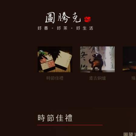
時節佳禮
遵古銅爐
臻
時節佳禮
圖騰