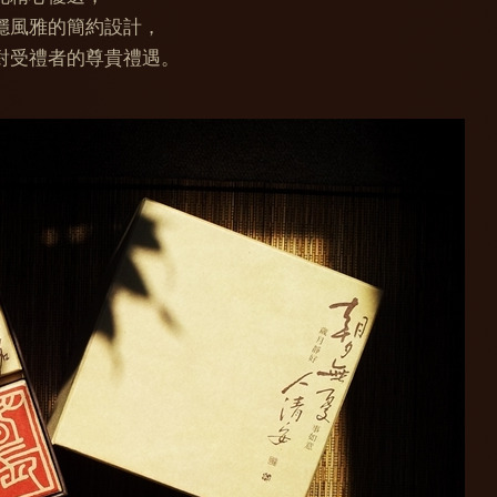
穩風雅的簡約設計，
對受禮者的尊貴禮遇。