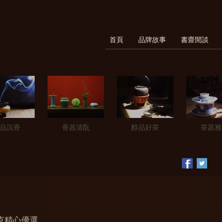
首頁
品牌故事
書齋閒談
品沉香
香器清翫
醇品好茶
茶器雅
克精心優選，