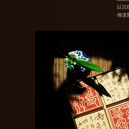
以沉
傳達