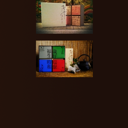
佳節好禮
吉慶特製