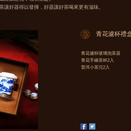
茶讓好器得以發揮，好器讓好茶喝來更有滋味。
青花濾杯禮
青花濾杯玻璃泡茶器
青花手繪茶杯2入
普洱小茶沱2入