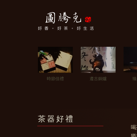
時節佳禮
遵古銅爐
臻
茶器好禮
喝
猶