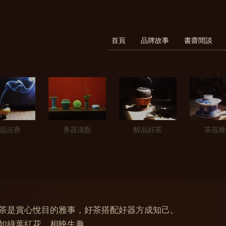
首頁
品牌故事
書齋閒談
品沉香
香器清翫
醇品好茶
茶器雅
茶是賞心悅目的雅事，好茶搭配好器方成知己。
如綠葉紅花，相映生趣。