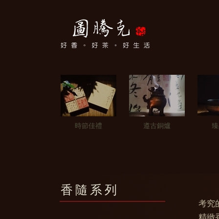
時節佳禮
遵古銅爐
臻
香隨系列
考究
精緻