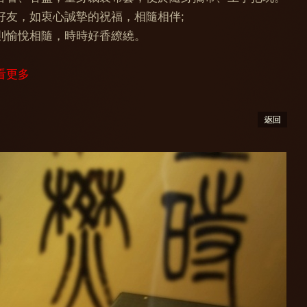
好友，如衷心誠摯的祝福，相隨相伴;
則愉悅相隨，時時好香繚繞。
看更多