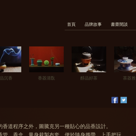
首頁
品牌故事
書齋閒談
品沉香
香器清翫
醇品好茶
茶器雅
的香道程序之外，圖騰克另一種貼心的品香設計。
香管、香盒，量身裁製布套，便於隨身攜帶、上手把玩。