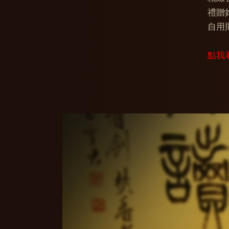
禮贈
自用
點我